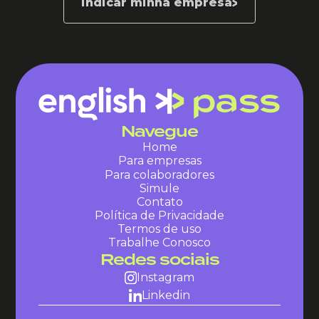
indicar minha empresa
Navegue
Home
Para empresas
Para colaboradores
Simule
Contato
Política de Privacidade
Termos de uso
Trabalhe Conosco
Redes sociais
Instagram
Linkedin