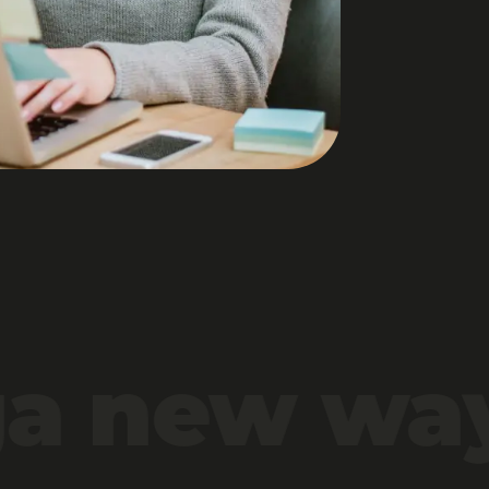
g
a new way