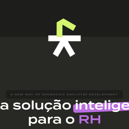
A NEW WAY OF ENHANCING EMPLOYEE DEVELOPMENT
a solução
intelig
para o
RH