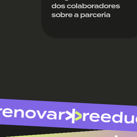
dos colaboradores
sobre a parceria
ovar
reeduca