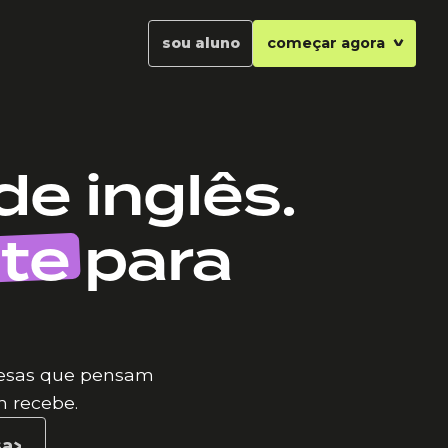
sou aluno
começar agora
de inglês.
te
para
presas que pensam
m recebe.
sa