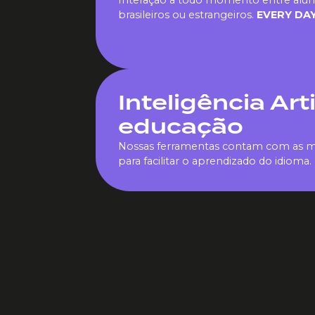
Interação a todo momento entre alun
brasileiros ou estrangeiros.
EVERY DA
Inteligência Arti
educação
Nossas ferramentas contam com as m
para facilitar o aprendizado do idioma.