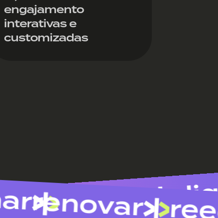
engajamento
interativas e
customizadas
cool
renovar
easy
reedu