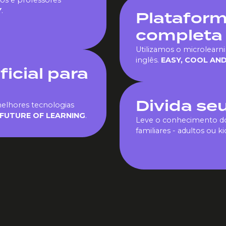
os e professores
Y
.
Plataform
completa
Utilizamos o microlearni
inglês.
EASY, COOL AND
ficial para
Divida se
elhores tecnologias
FUTURE OF LEARNING
.
Leve o conhecimento do
familiares - adultos ou ki