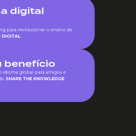
a digital
ng para revolucionar o ensino de
 DIGITAL
.
u benefício
 idioma global para amigos e
ds.
SHARE THE KNOWLEDGE
.